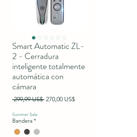
Smart Automatic ZL-
2 - Cerradura
inteligente totalmente
automática con
cámara
Precio
Precio de oferta
 299,99 US$ 
270,00 US$
Summer Sale
Bandera
*