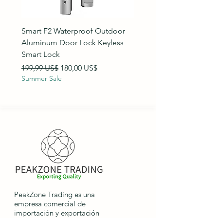
Smart F2 Waterproof Outdoor
7 Inch Night Vision Vide
Aluminum Door Lock Keyless
Intercom Doorbell
Smart Lock
Precio
89,99 US$
Summer Sale
Precio
Precio de oferta
199,99 US$
180,00 US$
Summer Sale
PeakZone Trading es una
empresa comercial de
importación y exportación