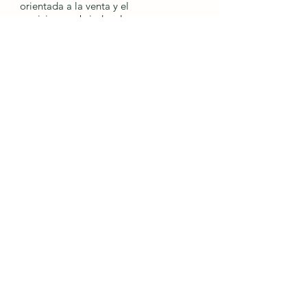
orientada a la venta y el
servicio, que brinda a las
empresas internacionales la
oportunidad de importar y
exportar bienes.
Enlaces
rápidos
Hogar
Envío
Proceso de pedido
Devoluciones y
cambios
Recomendar
amigos
Contáctenos
Información del
contacto