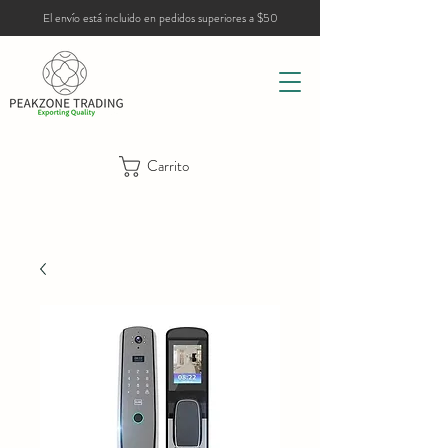
El envío está incluido en pedidos superiores a $50
Carrito