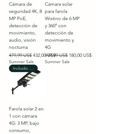
Cámara de
Cámara solar
seguridad 4K, 8
para farola
MP PoE,
Wistino de 6 MP
detección de
y 360° con
movimiento,
detección de
audio, visión
movimiento y
nocturna
4G
Precio
Precio de oferta
Precio
Precio de oferta
479,99 US$
432,00 US$
199,99 US$
180,00 US$
Summer Sale
Summer Sale
Incluido el envío
Farola solar 2 en
1 con cámara
4G: 3 MP, bajo
consumo,