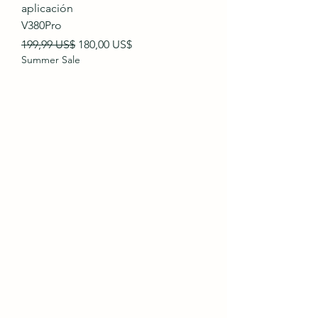
aplicación
V380Pro
Precio
Precio de oferta
199,99 US$
180,00 US$
Summer Sale