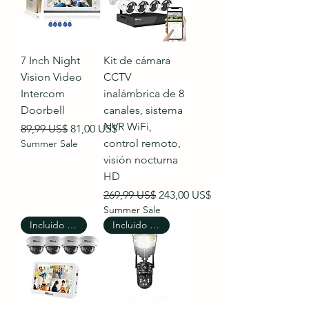
7 Inch Night
Kit de cámara
Vision Video
CCTV
Intercom
inalámbrica de 8
Doorbell
canales, sistema
NVR WiFi,
Precio
Precio de oferta
89,99 US$
81,00 US$
control remoto,
Summer Sale
visión nocturna
HD
Precio
Precio de oferta
269,99 US$
243,00 US$
Summer Sale
Incluido el envío
Incluido el envío