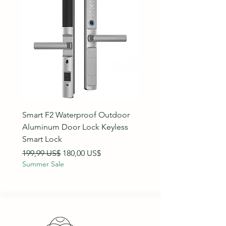
Smart F2 Waterproof Outdoor
7 Inch Night Vision Vide
Aluminum Door Lock Keyless
Intercom Doorbell
Smart Lock
Precio
89,99 US$
Summer Sale
Precio
Precio de oferta
199,99 US$
180,00 US$
Summer Sale