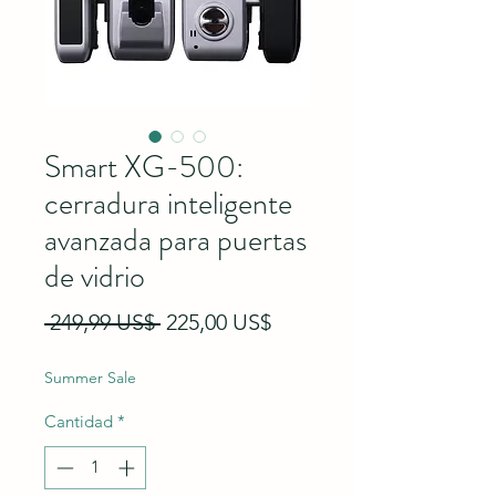
Smart XG-500:
cerradura inteligente
avanzada para puertas
de vidrio
Precio
Precio de oferta
 249,99 US$ 
225,00 US$
Summer Sale
Cantidad
*