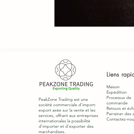
Liens rapi
Maison
Expédition
Processus de
PeakZone Trading est une
commande
société commerciale d'import-
Retours et éc
export axée sur la vente et les
Parrainer des 
services, offrant aux entreprises
Contactez-nou
internationales la possibilité
d'importer et d'exporter des
marchandises.