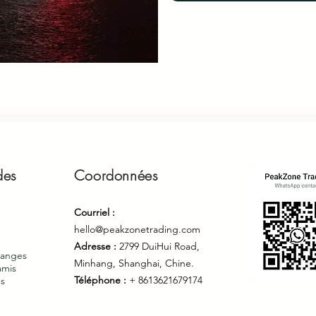
des
Coordonnées
Courriel :
hello@peakzonetrading.com
Adresse :
2799 DuiHui Road,
hanges
Minhang, Shanghai, Chine.
amis
Téléphone :
+ 8613621679174
s