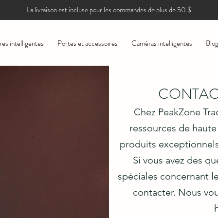
La livraison est incluse pour les commandes de plus de 50 $
res intelligentes
Portes et accessoires
Caméras intelligentes
Blo
CONTAC
Chez PeakZone Trad
ressources de haute 
produits exceptionnels
Si vous avez des q
spéciales concernant le
contacter. Nous vo