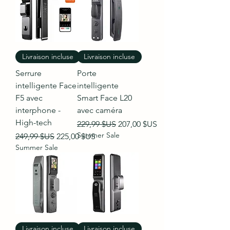
Livraison incluse
Livraison incluse
Serrure
Porte
intelligente Face
intelligente
F5 avec
Smart Face L20
interphone -
avec caméra
High-tech
Prix original
Prix promotionnel
229,99 $US
207,00 $US
Summer Sale
Prix original
Prix promotionnel
249,99 $US
225,00 $US
Summer Sale
Livraison incluse
Livraison incluse