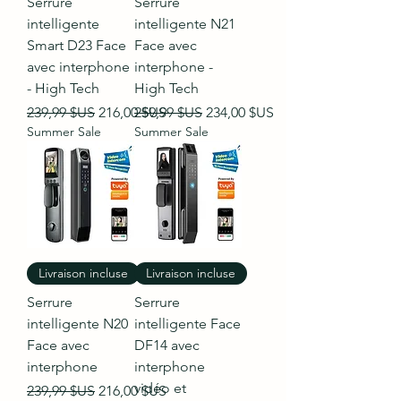
Serrure
Serrure
intelligente
intelligente N21
Smart D23 Face
Face avec
avec interphone
interphone -
- High Tech
High Tech
Prix original
Prix promotionnel
Prix original
Prix promotionnel
239,99 $US
216,00 $US
259,99 $US
234,00 $US
Summer Sale
Summer Sale
Livraison incluse
Livraison incluse
Serrure
Serrure
intelligente N20
intelligente Face
Face avec
DF14 avec
interphone
interphone
vidéo et
Prix original
Prix promotionnel
239,99 $US
216,00 $US