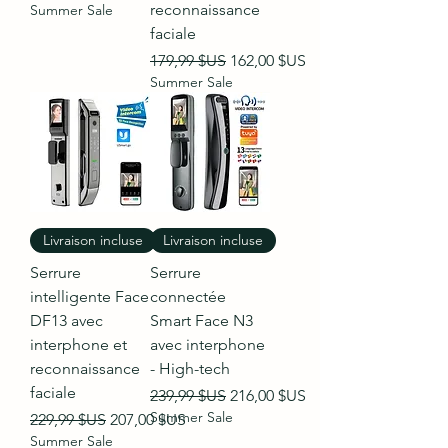
reconnaissance
Summer Sale
faciale
Prix original
Prix promotionnel
179,99 $US
162,00 $US
Summer Sale
Livraison incluse
Livraison incluse
Serrure
Serrure
intelligente Face
connectée
DF13 avec
Smart Face N3
interphone et
avec interphone
reconnaissance
- High-tech
faciale
Prix original
Prix promotionnel
239,99 $US
216,00 $US
Summer Sale
Prix original
Prix promotionnel
229,99 $US
207,00 $US
Summer Sale