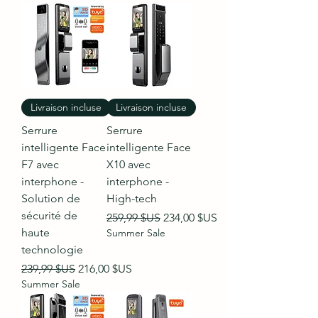
Livraison incluse
Livraison incluse
Serrure
Serrure
intelligente Face
intelligente Face
F7 avec
X10 avec
interphone -
interphone -
Solution de
High-tech
sécurité de
Prix original
Prix promotionnel
259,99 $US
234,00 $US
haute
Summer Sale
technologie
Prix original
Prix promotionnel
239,99 $US
216,00 $US
Summer Sale