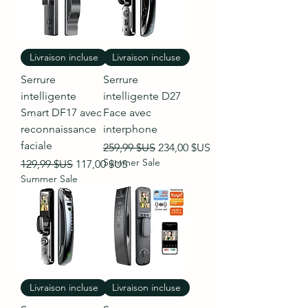
Livraison incluse
Livraison incluse
Serrure
Serrure
intelligente
intelligente D27
Smart DF17 avec
Face avec
reconnaissance
interphone
faciale
Prix original
Prix promotionnel
259,99 $US
234,00 $US
Summer Sale
Prix original
Prix promotionnel
129,99 $US
117,00 $US
Summer Sale
Livraison incluse
Livraison incluse