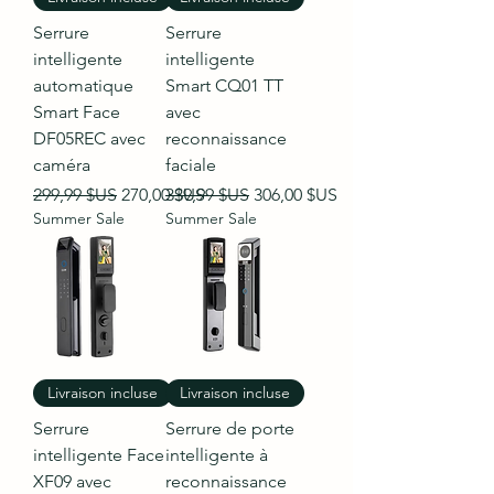
Serrure
Serrure
intelligente
intelligente
automatique
Smart CQ01 TT
Smart Face
avec
DF05REC avec
reconnaissance
caméra
faciale
Prix original
Prix promotionnel
Prix original
Prix promotionnel
299,99 $US
270,00 $US
339,99 $US
306,00 $US
Summer Sale
Summer Sale
Livraison incluse
Livraison incluse
Serrure
Serrure de porte
intelligente Face
intelligente à
XF09 avec
reconnaissance