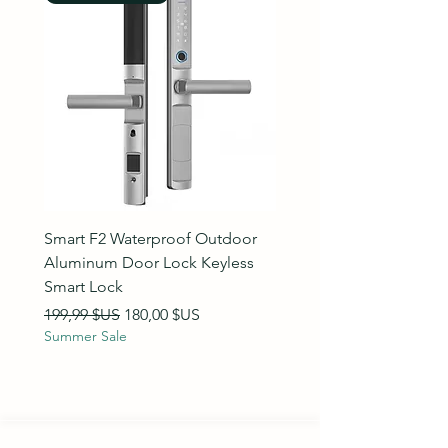
Smart F2 Waterproof Outdoor
7 Inch Night Vision Vide
Aluminum Door Lock Keyless
Intercom Doorbell
Smart Lock
Prix original
89,99 $US
Summer Sale
Prix original
Prix promotionnel
199,99 $US
180,00 $US
Summer Sale