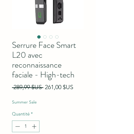
Serrure Face Smart
L20 avec
reconnaissance
faciale - High-tech
Prix original
Prix promotionnel
 289,99 $US 
261,00 $US
Summer Sale
Quantité
*