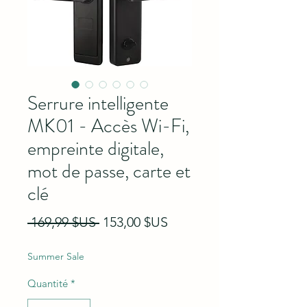
Serrure intelligente
MK01 - Accès Wi-Fi,
empreinte digitale,
mot de passe, carte et
clé
Prix original
Prix promotionnel
 169,99 $US 
153,00 $US
Summer Sale
Quantité
*