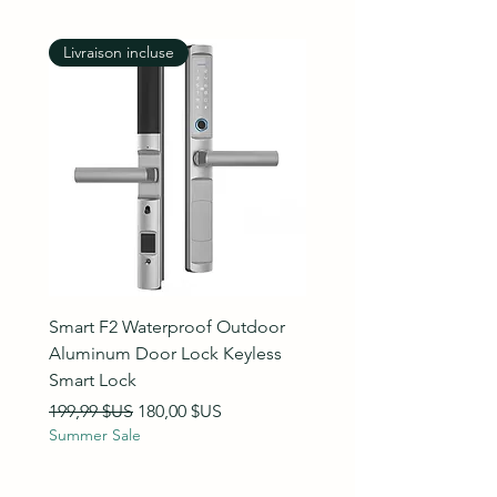
Livraison incluse
Livraison incluse
Smart F2 Waterproof Outdoor
7 Inch Night Vision Vide
Aluminum Door Lock Keyless
Intercom Doorbell
Smart Lock
Prix original
89,99 $US
Summer Sale
Prix original
Prix promotionnel
199,99 $US
180,00 $US
Summer Sale