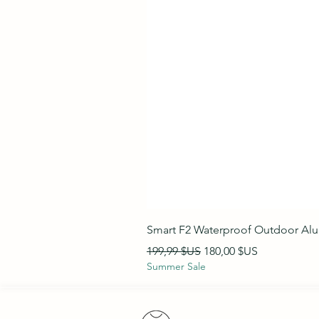
Smart F2 Waterproof Outdoor Al
Prix original
Prix promotionnel
199,99 $US
180,00 $US
Summer Sale