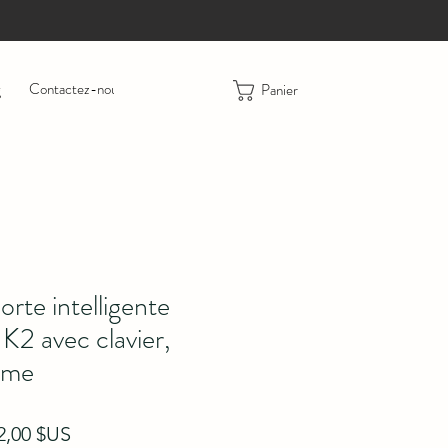
g
Contactez-nous
Retours
Panier
orte intelligente
K2 avec clavier,
rme
x original
Prix promotionnel
2,00 $US