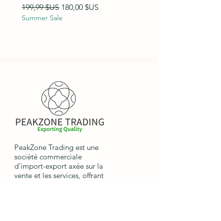
Summer Sale
Prix original
Prix promotionnel
199,99 $US
180,00 $US
Summer Sale
PeakZone Trading est une
société commerciale
d'import-export axée sur la
vente et les services, offrant
aux entreprises internationales
la possibilité d'importer et
d'exporter des marchandises.