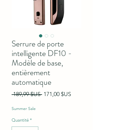
Serrure de porte
intelligente DF10 -
Modèle de base,
entièrement
automatique
Prix original
Prix promotionnel
 189,99 $US 
171,00 $US
Summer Sale
Quantité
*