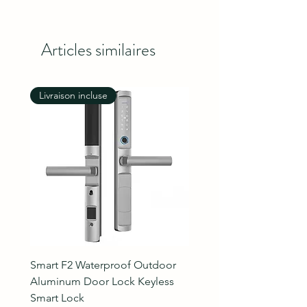
Articles similaires
Livraison incluse
Livraison incluse
Smart F2 Waterproof Outdoor
7 Inch Night Vision Vide
Aluminum Door Lock Keyless
Intercom Doorbell
Smart Lock
Prix original
89,99 $US