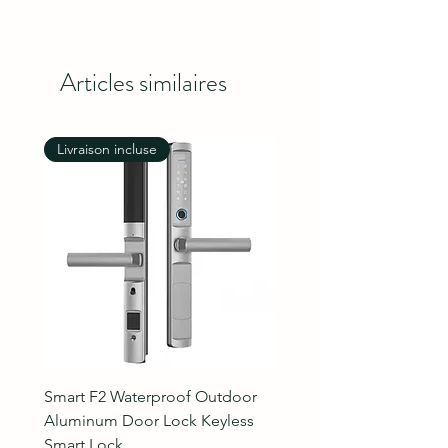
Articles similaires
Livraison incluse
Livraison incluse
Smart F2 Waterproof Outdoor
7 Inch Night Vision Vide
Aluminum Door Lock Keyless
Intercom Doorbell
Smart Lock
Prix original