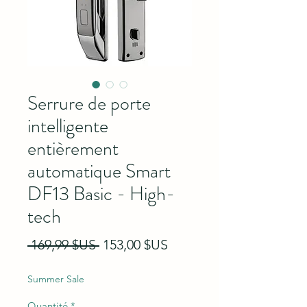
Serrure de porte
intelligente
entièrement
automatique Smart
DF13 Basic - High-
tech
Prix original
Prix promotionnel
 169,99 $US 
153,00 $US
Summer Sale
Quantité
*