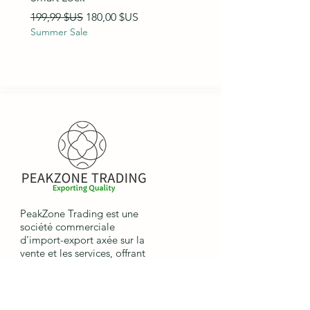
89,99 $US
Summer Sale
Prix original
Prix promotionnel
199,99 $US
180,00 $US
Summer Sale
PeakZone Trading est une
société commerciale
d'import-export axée sur la
vente et les services, offrant
aux entreprises internationales
la possibilité d'importer et
d'exporter des marchandises.