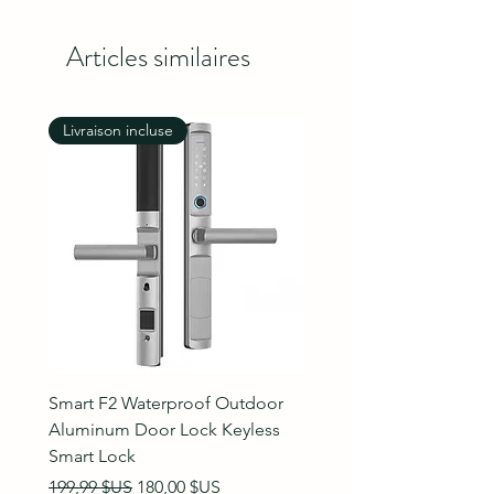
Articles similaires
Livraison incluse
Livraison incluse
Smart F2 Waterproof Outdoor
7 Inch Night Vision Vide
Aluminum Door Lock Keyless
Intercom Doorbell
Smart Lock
Prix original
89,99 $US
Summer Sale
Prix original
Prix promotionnel
199,99 $US
180,00 $US