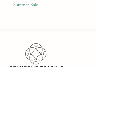
Summer Sale
PeakZone Trading est une
société commerciale
d'import-export axée sur la
vente et les services, offrant
aux entreprises internationales
la possibilité d'importer et
d'exporter des marchandises.