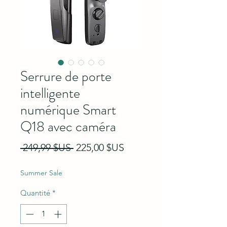
Serrure de porte
intelligente
numérique Smart
Q18 avec caméra
Prix original
Prix promotionnel
 249,99 $US 
225,00 $US
Summer Sale
Quantité
*