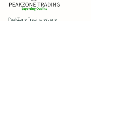
PeakZone Trading est une
société commerciale
d'import-export axée sur la
vente et les services, offrant
aux entreprises internationales
la possibilité d'importer et
d'exporter des marchandises.
Liens
rapides
Maison
Expédition
Processus de
commande
Retours et
échanges
Parrainer des amis