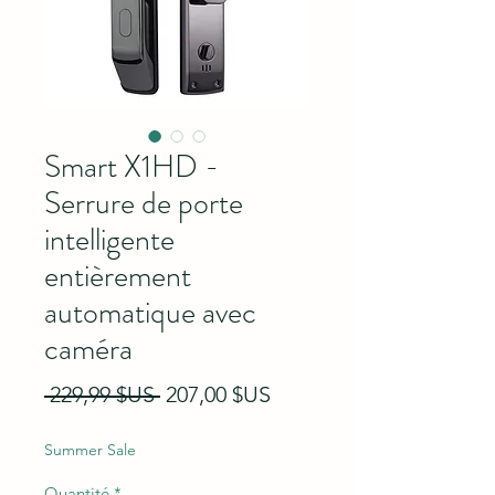
Smart X1HD -
Serrure de porte
intelligente
entièrement
automatique avec
caméra
Prix original
Prix promotionnel
 229,99 $US 
207,00 $US
Summer Sale
Quantité
*