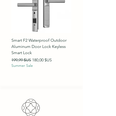
Smart F2 Waterproof Outdoor
7 Inch Night Vision Vide
Aluminum Door Lock Keyless
Intercom Doorbell
Smart Lock
Prix original
89,99 $US
Summer Sale
Prix original
Prix promotionnel
199,99 $US
180,00 $US
Summer Sale